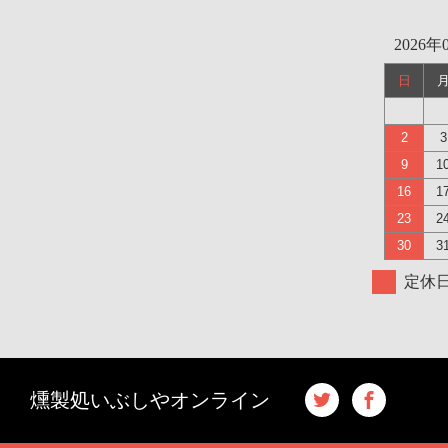
2026年
日
2
3
9
1
16
1
23
2
30
3
定休
燻製処いぶしやオンライン