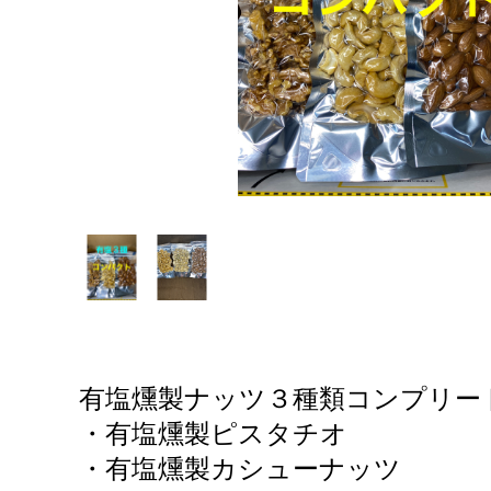
有塩燻製ナッツ３種類コンプリー
・有塩燻製ピスタチオ
・有塩燻製カシューナッツ