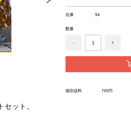
在庫
94
数量
-
+
個別送料
700円
トセット。