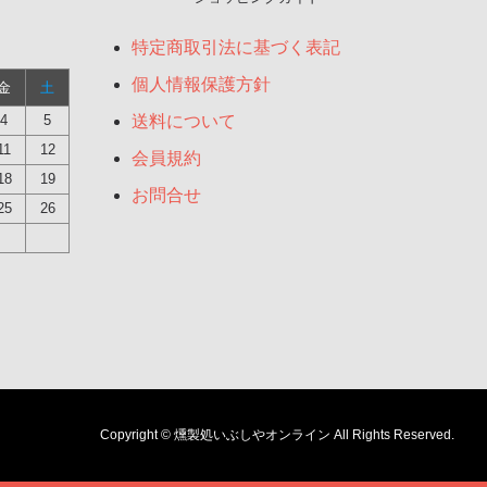
特定商取引法に基づく表記
個人情報保護方針
金
土
4
5
送料について
11
12
会員規約
18
19
お問合せ
25
26
Copyright © 燻製処いぶしやオンライン All Rights Reserved.